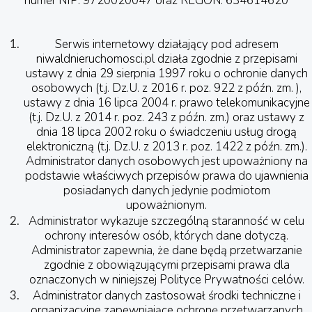
numer NIP: 9720020047 oraz REGON: 634614620
Serwis internetowy działający pod adresem
niwaldnieruchomosci.pl działa zgodnie z przepisami
ustawy z dnia 29 sierpnia 1997 roku o ochronie danych
osobowych (t.j. Dz.U. z 2016 r. poz. 922 z późn. zm. ),
ustawy z dnia 16 lipca 2004 r. prawo telekomunikacyjne
(t.j. Dz.U. z 2014 r. poz. 243 z późn. zm.) oraz ustawy z
dnia 18 lipca 2002 roku o świadczeniu usług drogą
elektroniczną (t.j. Dz.U. z 2013 r. poz. 1422 z późn. zm.).
Administrator danych osobowych jest upoważniony na
podstawie właściwych przepisów prawa do ujawnienia
posiadanych danych jedynie podmiotom
upoważnionym.
Administrator wykazuje szczególną staranność w celu
ochrony interesów osób, których dane dotyczą.
Administrator zapewnia, że dane będą przetwarzanie
zgodnie z obowiązującymi przepisami prawa dla
oznaczonych w niniejszej Polityce Prywatności celów.
Administrator danych zastosował środki techniczne i
organizacyjne zapewniające ochronę przetwarzanych